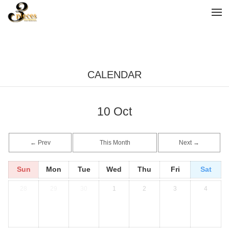
tog
nav
CALENDAR
10
Oct
← Prev
This Month
Next →
Sun
Mon
Tue
Wed
Thu
Fri
Sat
28
29
30
1
2
3
4